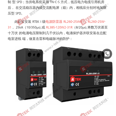
制 型 SPD；当供电系统采用 TN-C-S 方式，低压电力电缆引用机房
后， 在交流稳压器内或交流配电屏（箱）内，相线应分别对地加限
压型 SPD。
此处应安装 RTEK I 级
电源防雷器 RL260-25W1-1
、
RL260-25W-
31
， 25kA（10/350μs),或
RL385-120W2-31R
（8/20μs),将数万伏甚至
十万伏 的电涌电压限制到几千伏以内，电涌保护器并联安装在总配
电室进线 端，做直击雷和电磁脉冲的防护：
↑
导航