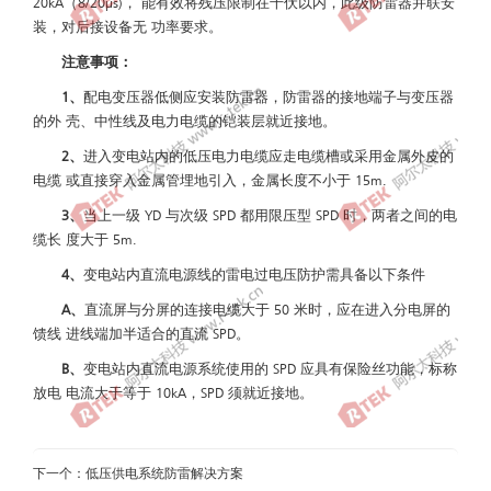
20kA（8/20μs)， 能有效将残压限制在千伏以内，此级防雷器并联安
装，对后接设备无 功率要求。
注意事项：
1、
配电变压器低侧应安装防雷器，防雷器的接地端子与变压器
的外 壳、中性线及电力电缆的铠装层就近接地。
2、
进入变电站内的低压电力电缆应走电缆槽或采用金属外皮的
电缆 或直接穿入金属管埋地引入，金属长度不小于 15m.
3、
当上一级 YD 与次级 SPD 都用限压型 SPD 时，两者之间的电
缆长 度大于 5m.
4、
变电站内直流电源线的雷电过电压防护需具备以下条件
A、
直流屏与分屏的连接电缆大于 50 米时，应在进入分电屏的
馈线 进线端加半适合的直流 SPD。
B、
变电站内直流电源系统使用的 SPD 应具有保险丝功能，标称
放电 电流大于等于 10kA，SPD 须就近接地。
下一个：
低压供电系统防雷解决方案