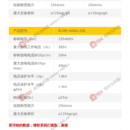
短路耐受能力
25kArms
25kArms
最大后备熔丝
≤125AgL/gG
≤125AgL/gG
产品型号
RL385-40M2-20R
标称电压（Un）
230/400V
最大持续工作电压（Uc）
385V
标称放电电流(8/20μs In）
20kA
最大放电电流(8/20μs
40kA
Imax）
电压保护水平（Up）
1.8kV
电压保护水平（Up）
1.3kV
@5kA
响应时间(Ta )
≤25ns
短路耐受能力
25kArms
最大后备熔丝
≤125AgL/gG
更详细的数据，请联系我们索取，谢谢