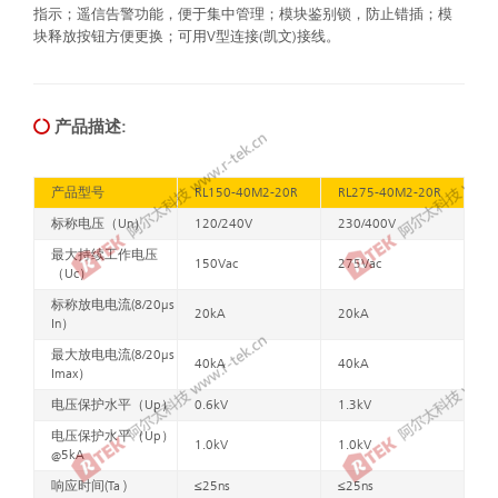
指示；遥信告警功能，便于集中管理；模块鉴别锁，防止错插；模
块释放按钮方便更换；可用V型连接(凯文)接线。
产品描述:
产品型号
RL150-40M2-20R
RL275-40M2-20R
标称电压（Un）
120/240V
230/400V
最大持续工作电压
150Vac
275Vac
（Uc）
标称放电电流(8/20μs
20kA
20kA
In）
最大放电电流(8/20μs
40kA
40kA
Imax）
电压保护水平（Up）
0.6kV
1.3kV
电压保护水平（Up）
1.0kV
1.0kV
@5kA
响应时间(Ta )
≤25ns
≤25ns