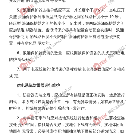
安装合适 的直流电源浪涌保护器。
5、
浪涌保护器连接导线应平直，其长度小于 0.5 米，当电压开
关型 浪涌保护器到限压型浪涌保护器之间的线路长度小于 10 米，
限压型 浪涌保护器之间的长度小于 5 米时，在两级浪涌保护器之间
应加装退 耦器装置。当浪涌保护器具有能量自动配合功能时，浪涌
保护器之间 的线路长度不受限制。浪涌何护器应有过电流保护装
置，并有劣化显 示功能。
6、
浪涌保护器安装的数量，应根据被保护设备的抗扰度和雷电
防护 等级确定。
7、
用于电源线路的浪涌保护器标称放电电流参数值应符合相关
规 定。
供电系统防雷器运行维护
1、
防雷器安装之后，应检查所有接经是否正确安装，然后运行
测式， 看系统和设备是否正常工作，有无异常情况，如有异常请及
时检查， 排除故障直到整个系统均正常运作。
2、
每年雷雨季节前应对接地系统进行检查和维护，主要检查连
接处 是否牢固，接触是否良好，接地引下线有无锈蚀、接地体附近
地面有 无异常，必要时应挖开地面抽查地下屏蔽部分锈蚀情况，如