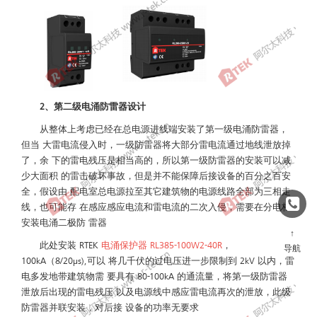
2、第二级电涌防雷器设计
从整体上考虑已经在总电源进线端安装了第一级电涌防雷器，
但当 大雷电流侵入时，一级防雷器将大部分雷电流通过地线泄放掉
了，余 下的雷电残压是相当高的，所以第一级防雷器的安装可以减
少大面积 的雷击破坏事故，但是并不能保障后接设备的百分之百安
全，假设由 配电室总电源拉至其它建筑物的电源线路全部为三相走
线，也可能存 在感应感应电流和雷电流的二次入侵，需要在分电柜
安装电涌二极防 雷器
↑
此处安装 RTEK
电涌保护器 RL385-100W2-40R
，
导航
100kA（8/20μs),可以 将几千伏的过电压进一步限制到 2kV 以内，雷
电多发地带建筑物需 要具有 80-100kA 的通流量，将第一级防雷器
泄放后出现的雷电残压 以及电源线中感应雷电流再次的泄放，此级
防雷器并联安装，对后接 设备的功率无要求