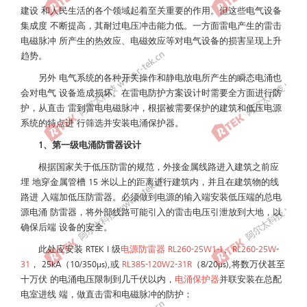
建设 和人民生活的各个领域起着至关重要的作用。但这些电气设备
集成度 不断提高，其耐过电压冲击能力低。一方面雷电产生的雷击
电磁脉冲 所产生的热效应、电磁效应等对电气设备的损害呈现上升
趋势。
另外 电气系统的各种开关操作和静电放电所产生的瞬态电涌也
会对电气 设备造成损坏。在雷电防护方案设计时需要全方面进行防
护，从直击 雷到雷电电磁脉冲，根据被需要保护的建筑和低压电源
系统的特点进 行筛选并安装电涌保护器。
1、第一级电涌防雷器设计
根据国家关于低压防雷的规范，外接金属线路进入建筑之前应
埋 地穿金属管槽 15 米以上的距离进行建筑内，并且在建筑物的线
路进 入端加低压防雷器。必须做到电源的输入端安装低压端的总电
源电涌 防雷器，将外部线路可能引入的雷击电压引泄放到大地，以
确保后端 设备的安全。
此处应安装 RTEK I 级
电源防雷器 RL260-25W1-1
、
RL260-25W-
31
， 25kA（10/350μs),或
RL385-120W2-31R
（8/20μs),将数万伏甚至
十万伏 的电涌电压限制到几千伏以内，
电涌保护器
并联安装在总配
电室进线 端，做直击雷和电磁脉冲的防护：