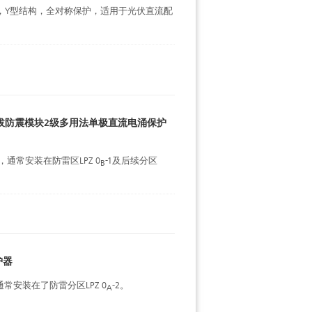
器，Y型结构，全对称保护，适用于光伏直流配
0R 可插拔防震模块2级多用法单极直流电涌保护
通常安装在防雷区LPZ 0
-1及后续分区
B
护器
通常安装在了防雷分区LPZ 0
-2。
A