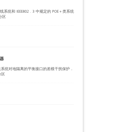
和 IEEE802 . 3 中规定的 POE＋类系统
分区
护器
息系统对地隔离的平衡接口的差模干扰保护．
分区