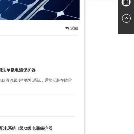
话
在线咨
手机扫
0
询
返回
一扫浏
览网站
2级多用法单极电涌保护器
于光伏直流紧凑型配电系统，通常安装在防雷
 光伏直流配电系统 Ⅱ级/2级电涌保护器